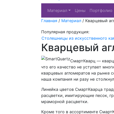
Материал
Цены
Портфолио
Главная
/
Материал
/
Кварцевый аг
Популярная продукция:
Столешницы из искусственного ка
Кварцевый аг
СмартКварц — кварце
что его качество не уступает мно
кварцевых агломератов на рынке с
наша компания ни разу не столкну
Линейка цветов СмартКварца трад
расцветки, имитирующие песок, гр
мраморной расцветки.
Кроме того в ассортименте Смарт