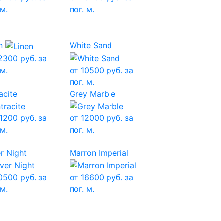
 м.
пог. м.
n
White Sand
2300
руб. за
 м.
от
10500
руб. за
пог. м.
acite
Grey Marble
1200
руб. за
от
12000
руб. за
 м.
пог. м.
er Night
Marron Imperial
0500
руб. за
от
16600
руб. за
 м.
пог. м.