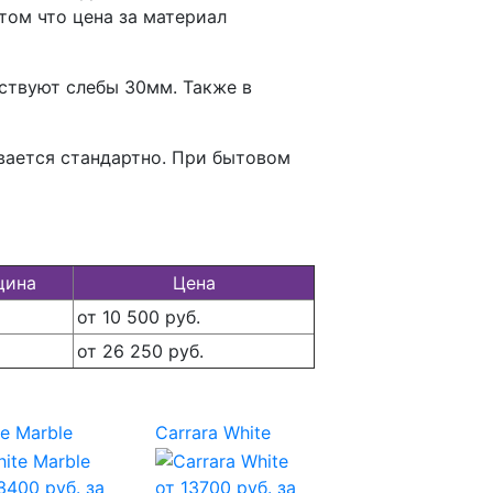
том что цена за материал
ствуют слебы 30мм. Также в
вается стандартно. При бытовом
щина
Цена
от 10 500 руб.
от 26 250 руб.
e Marble
Carrara White
3400
руб. за
от
13700
руб. за