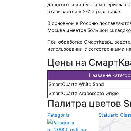
дорогого кварцевого материала на
оказывается в 2-2,5 раза ниже.
В основном в Россию поставляются
Москве имеется большой складской
При обработке СмартКварц ведется
использовании с естественными на
Цены на СмартКв
Название категор
SmartQuartz White Sand
SmartQuartz Arabescato Grigio
Палитра цветов S
Patagonia
Statuario Clas
от
20900
руб. за