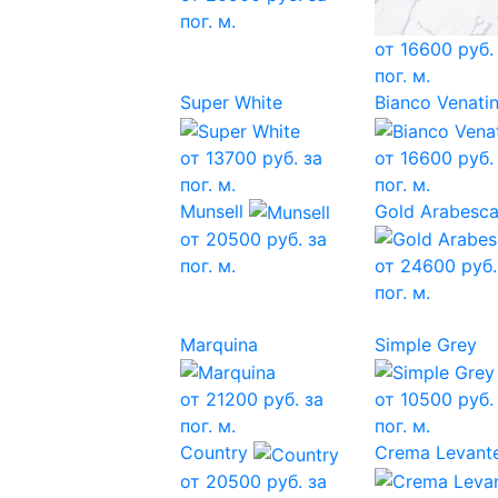
пог. м.
от
16600
руб.
пог. м.
Super White
Bianco Venati
от
13700
руб. за
от
16600
руб.
пог. м.
пог. м.
Munsell
Gold Arabesca
от
20500
руб. за
пог. м.
от
24600
руб.
пог. м.
Marquina
Simple Grey
от
21200
руб. за
от
10500
руб.
пог. м.
пог. м.
Country
Crema Levant
от
20500
руб. за