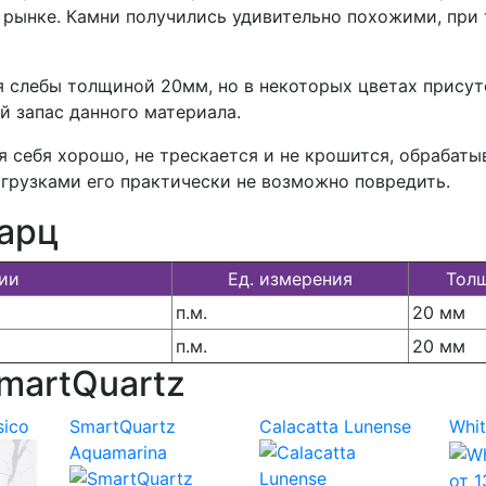
 рынке. Камни получились удивительно похожими, при 
 слебы толщиной 20мм, но в некоторых цветах присут
 запас данного материала.
 себя хорошо, не трескается и не крошится, обрабаты
грузками его практически не возможно повредить.
арц
ии
Ед. измерения
Тол
п.м.
20 мм
п.м.
20 мм
martQuartz
sico
SmartQuartz
Calacatta Lunense
Whit
Aquamarina
от
1