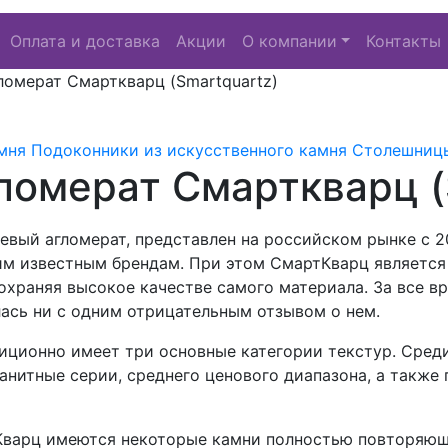
Оплата и доставка
Акции
О компании
Контакты
ломерат Смарткварц (Smartquartz)
мня
Подоконники из искусственного камня
Столешницы
ломерат Смарткварц (
вый агломерат, представлен на российском рынке с 201
гим известным брендам. При этом СмартКварц являетс
охраняя высокое качестве самого материала. За все 
лась ни с одним отрицательным отзывом о нем.
иционно имеет три основные категории текстур. Сред
анитные серии, среднего ценового диапазона, а также
Кварц имеются некоторые камни полностью повторяющ