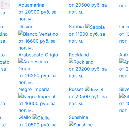
от
20500
руб. за
пог.
от
20900
руб. за
пог. м.
 за
пог. м.
no
Illusion
Sabbia
Line
от
11500
руб. за
от
1
 за
от
16600
руб. за
пог. м.
пог.
пог. м.
to
Arabescato Grigio
Rockland
Antr
 за
от
23200
руб. за
от
2
от
26250
руб. за
пог. м.
пог.
пог. м.
Negro Imperial
Russet
Silv
от
20500
руб. за
 за
от
16600
руб. за
пог. м.
от
1
пог. м.
пог.
e
Giallo
Sunshine
от
20500
руб. за