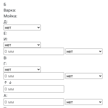
Б
Варка:
Мойка:
Д:
Е:
И:
В:
Г:
↑
↓
А: