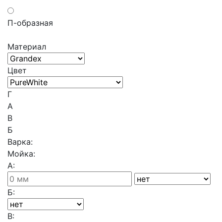
П-образная
Материал
Цвет
Г
A
В
Б
Варка:
Мойка:
А:
Б:
В: