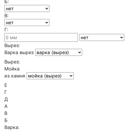
Б:
В:
Г:
Вырез:
Варка вырез
Вырез:
Мойка
из камня
Е
Г
Д
А
В
Б
Варка: