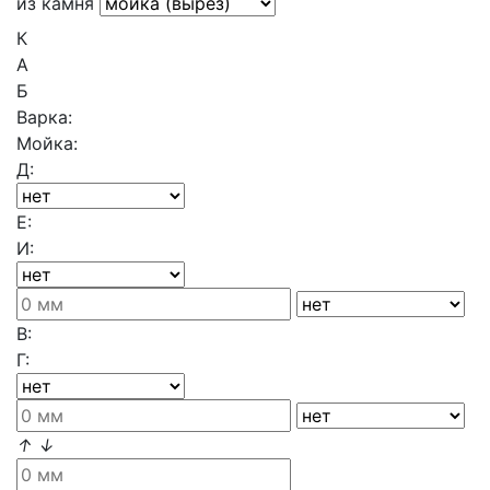
из камня
К
А
Б
Варка:
Мойка:
Д:
Е:
И:
В:
Г:
↑
↓