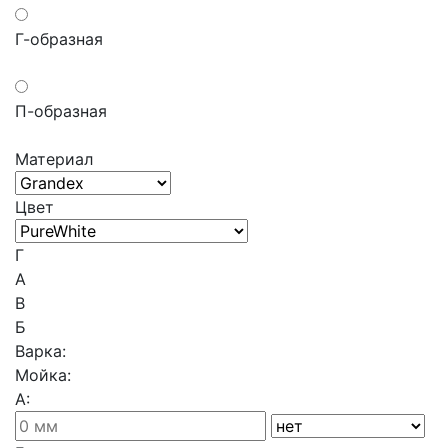
Г-образная
П-образная
Материал
Цвет
Г
A
В
Б
Варка:
Мойка:
А: