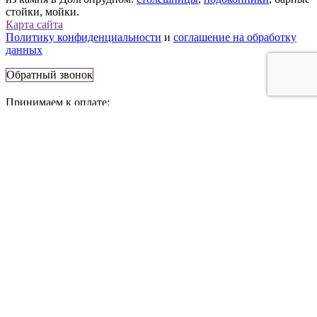
стойки, мойки.
Карта сайта
Политику конфиденциальности
и
соглашение на обработку
данных
Обратный звонок
Принимаем к оплате:
141707, Россия, г. Долгопрудный,
Лихачёвский просп., 74
Телефон:
+7 (495) 777-83-56
E-mail:
info@stonestone.ru
Сайт носит информационный характер и не является
публичной офертой. Стоимость товаров, их наличие и
подробные характеристики уточняйте у представителей
компании StoneStone, используя средства связи, указанные на
сайте.
x