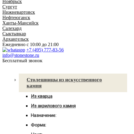
Ноябрьск
Сургут
Нижневартовск
Нефтеюганск
Ханты-Мансийск
Салехард
Сыктывкар
Архангельск
Ежедневно
с 10:00 до 21:00
+7 (495) 777-83-56
info@stonestone.ru
Бесплатный звонок
Каталог товаров
Столешницы из искусственного
камня
Из кварца
Для кухни
Из акрилового камня
Для ванны
Для кухни
С мойкой
Назначение:
Для ванны
Для кухни
С мойкой
Форма:
Для ванной
Угловые
С мойкой