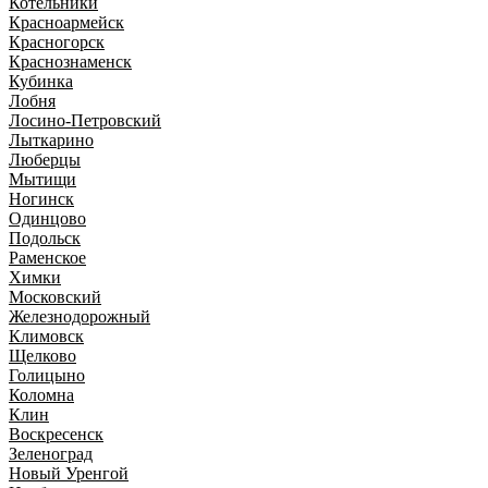
Котельники
Красноармейск
Красногорск
Краснознаменск
Кубинка
Лобня
Лосино-Петровский
Лыткарино
Люберцы
Мытищи
Ногинск
Одинцово
Подольск
Раменское
Химки
Московский
Железнодорожный
Климовск
Щелково
Голицыно
Коломна
Клин
Воскресенск
Зеленоград
Новый Уренгой