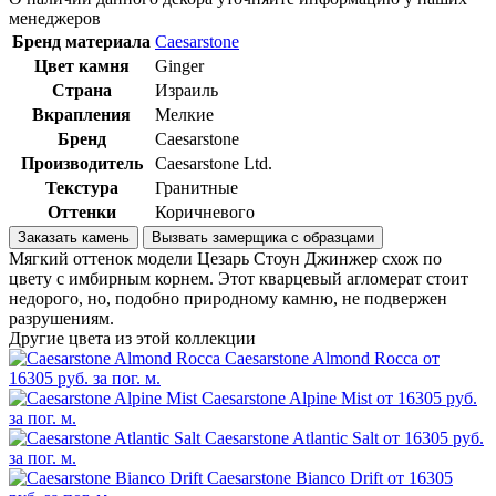
менеджеров
Бренд материала
Caesarstone
Цвет камня
Ginger
Страна
Израиль
Вкрапления
Мелкие
Бренд
Caesarstone
Производитель
Caesarstone Ltd.
Текстура
Гранитные
Оттенки
Коричневого
Заказать камень
Вызвать замерщика с образцами
Мягкий оттенок модели Цезарь Стоун Джинжер схож по
цвету с имбирным корнем. Этот кварцевый агломерат стоит
недорого, но, подобно природному камню, не подвержен
разрушениям.
Другие цвета из этой коллекции
Caesarstone Almond Rocca
от
16305 руб. за пог. м.
Caesarstone Alpine Mist
от 16305 руб.
за пог. м.
Caesarstone Atlantic Salt
от 16305 руб.
за пог. м.
Caesarstone Bianco Drift
от 16305