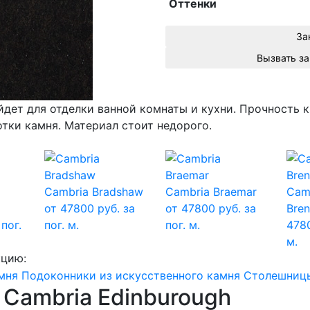
Оттенки
За
дет для отделки ванной комнаты и кухни. Прочность к
отки камня. Материал стоит недорого.
Cambria Bradshaw
Cambria Braemar
Cam
от 47800 руб. за
от 47800 руб. за
Bre
пог.
пог. м.
пог. м.
4780
м.
кцию:
мня
Подоконники из искусственного камня
Столешницы
 Cambria Edinburough