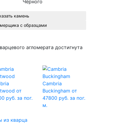
Чёрного
казать камень
Вызвать замерщика с образцами
варцевого агломерата достигнута
bria
Cambria
ntwood
от
Buckingham
от
0 руб. за пог.
47800 руб. за пог.
м.
 из кварца