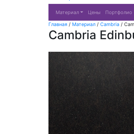
Материал
Цены
Портфолио
Главная
/
Материал
/
Cambria
/
Cam
Cambria Edinb