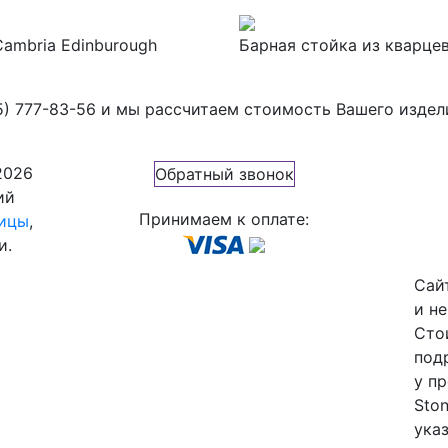
ambria Edinburough
Барная стойка из кварцев
5) 777-83-56
и мы рассчитаем стоимость Вашего издел
2026
Обратный звонок
ий
Принимаем к оплате:
ицы
,
и.
Сай
и н
Сто
под
у п
Ston
указ