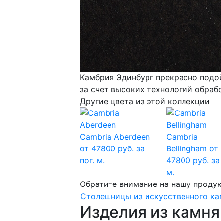
Камбрия Эдинбург прекрасно подой
за счет высоких технологий обраб
Другие цвета из этой коллекции
Cambria Aberdeen
Cambria
от 47800 руб. за
Bellingham
от
пог. м.
47800 руб. за 
м.
Обратите внимание на нашу проду
Столешницы из искусственного ка
Изделия из камня