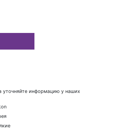
а уточняйте информацию у наших
kon
рея
лкие