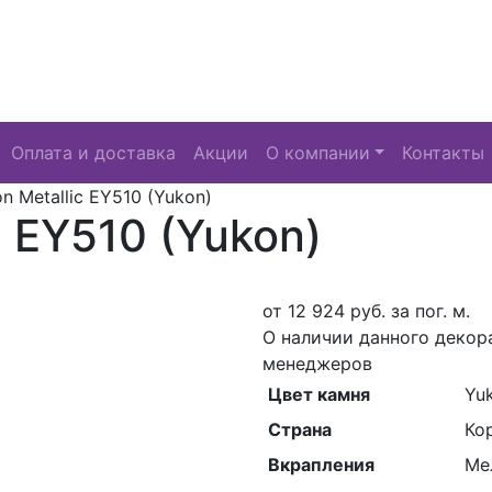
Оплата и доставка
Акции
О компании
Контакты
on Metallic EY510 (Yukon)
c EY510 (Yukon)
от
12 924
руб. за пог. м.
О наличии данного декор
менеджеров
Цвет камня
Yu
Страна
Ко
Вкрапления
Ме