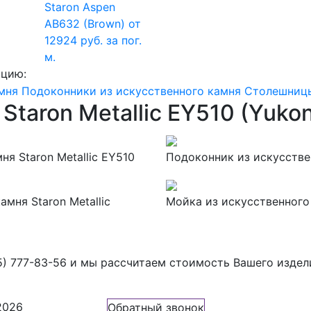
Staron Aspen
AB632 (Brown)
от
12924 руб. за пог.
м.
кцию:
мня
Подоконники из искусственного камня
Столешницы
Staron Metallic EY510 (Yuko
я Staron Metallic EY510
Подоконник из искусствен
мня Staron Metallic
Мойка из искусственного 
5) 777-83-56
и мы рассчитаем стоимость Вашего издел
2026
Обратный звонок