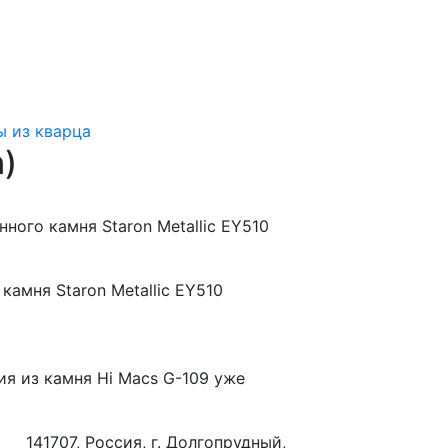
 из кварца
n)
ного камня Staron Metallic EY510
камня Staron Metallic EY510
ия из камня
Hi Macs G-109
уже
141707, Россия, г. Долгопрудный,