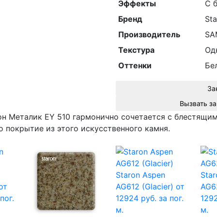
Эффекты
С 
Бренд
Sta
Производитель
SAM
Текстура
Од
Оттенки
Бе
За
он Металик EY 510 гармонично сочетается с блестящи
о покрытие из этого искусственного камня.
Staron Aspen
Star
от
AG612 (Glacier)
от
AG6
пог.
12924 руб. за пог.
1292
м.
м.