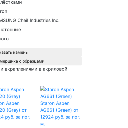
блёстками
ron
SUNG Cheil Industries Inc.
нотонные
лого
казать камень
Вызвать замерщика с образцами
ми вкраплениями в акриловой
on Aspen
Staron Aspen
20 (Grey)
от
AG661 (Green)
от
4 руб. за пог.
12924 руб. за пог.
м.