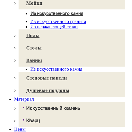
Avant Quartz
Мойки
Smartquartz
Из искусственного камня
Для кухни
Из искусственного гранита
Для ванной
Из нержавеющей стали
Полы
Столы
Ванны
Из искусственного камня
Стеновые панели
Душевые поддоны
Материал
Искусственный камень
Грандекс
Кварц
NeoMarm
Хай-макс
Цены
Авант Кварц