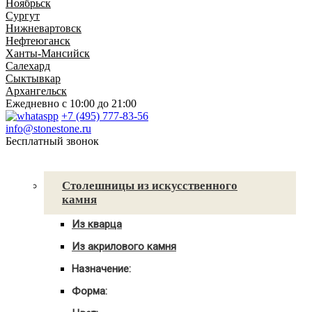
Ноябрьск
Сургут
Нижневартовск
Нефтеюганск
Ханты-Мансийск
Салехард
Сыктывкар
Архангельск
Ежедневно
с 10:00 до 21:00
+7 (495) 777-83-56
info@stonestone.ru
Бесплатный звонок
Каталог товаров
Столешницы из искусственного
камня
Из кварца
Для кухни
Из акрилового камня
Для ванны
Для кухни
С мойкой
Назначение:
Для ванны
Для кухни
С мойкой
Форма:
Для ванной
Угловые
С мойкой