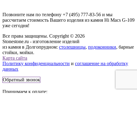
Позвоните нам по телефону
+7 (495) 777-83-56
и мы
рассчитаем стоимость Вашего изделия из камня
Hi Macs G-109
уже сегодня!
Все права защищены. Copyright © 2026
Stonestone.ru - изготовление изделий
из камня в Долгопрудном:
столешницы
,
подоконники
, барные
стойки, мойки.
Карта сайта
Политику конфиденциальности
и
соглашение на обработку
данных
Обратный звонок
Принимаем к оплате:
141707, Россия, г. Долгопрудный,
Лихачёвский просп., 74
Телефон:
+7 (495) 777-83-56
E-mail:
info@stonestone.ru
Сайт носит информационный характер и не является