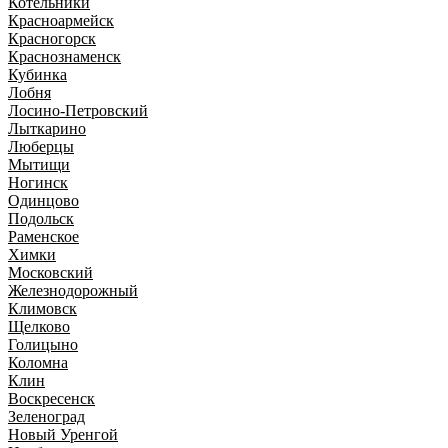
Котельники
Красноармейск
Красногорск
Краснознаменск
Кубинка
Лобня
Лосино-Петровский
Лыткарино
Люберцы
Мытищи
Ногинск
Одинцово
Подольск
Раменское
Химки
Московский
Железнодорожный
Климовск
Щелково
Голицыно
Коломна
Клин
Воскресенск
Зеленоград
Новый Уренгой