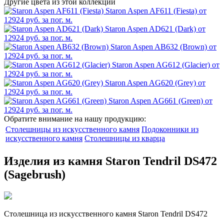
Другие цвета из этой коллекции
Staron Aspen AF611 (Fiesta)
от
12924 руб. за пог. м.
Staron Aspen AD621 (Dark)
от
12924 руб. за пог. м.
Staron Aspen AB632 (Brown)
от
12924 руб. за пог. м.
Staron Aspen AG612 (Glacier)
от
12924 руб. за пог. м.
Staron Aspen AG620 (Grey)
от
12924 руб. за пог. м.
Staron Aspen AG661 (Green)
от
12924 руб. за пог. м.
Обратите внимание на нашу продукцию:
Столешницы из искусственного камня
Подоконники из
искусственного камня
Столешницы из кварца
Изделия из камня Staron Tendril DS472
(Sagebrush)
Столешница из искусственного камня Staron Tendril DS472