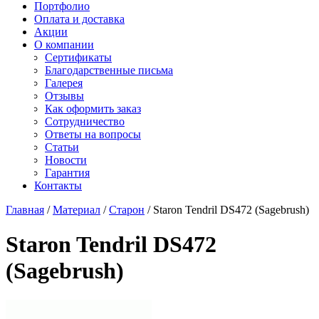
Старон
Портфолио
СмартКварц
Ханекс
Оплата и доставка
Цезарьстоун
Акрилика
Акции
Радианз
Кориан
О компании
Викостон
Монтелли
Сертификаты
Технистон
Тристоун
Благодарственные письма
Камбрия
Галерея
Плазастон
Отзывы
Как оформить заказ
Сотрудничество
Ответы на вопросы
Статьи
Новости
Гарантия
Контакты
Главная
/
Материал
/
Старон
/
Staron Tendril DS472 (Sagebrush)
Staron Tendril DS472
(Sagebrush)