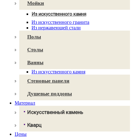
Avant Quartz
Мойки
Smartquartz
Из искусственного камня
Для кухни
Из искусственного гранита
Для ванной
Из нержавеющей стали
Полы
Столы
Ванны
Из искусственного камня
Стеновые панели
Душевые поддоны
Материал
Искусственный камень
Грандекс
Кварц
NeoMarm
Хай-макс
Цены
Авант Кварц