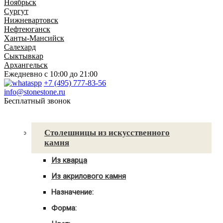
Ноябрьск
Сургут
Нижневартовск
Нефтеюганск
Ханты-Мансийск
Салехард
Сыктывкар
Архангельск
Ежедневно
с 10:00 до 21:00
+7 (495) 777-83-56
info@stonestone.ru
Бесплатный звонок
Каталог товаров
Столешницы из искусственного
камня
Из кварца
Для кухни
Из акрилового камня
Для ванны
Для кухни
С мойкой
Назначение:
Для ванны
Для кухни
С мойкой
Форма:
Для ванной
Угловые
С мойкой