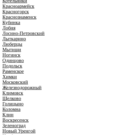
Котельники
Красноармейск
Красногорск
Краснознаменск
Кубинка
Лобня
Лосино-Петровский
Лыткарино
Люберцы
Мытищи
Ногинск
Одинцово
Подольск
Раменское
Химки
Московский
Железнодорожный
Климовск
Щелково
Голицыно
Коломна
Клин
Воскресенск
Зеленоград
Новый Уренгой