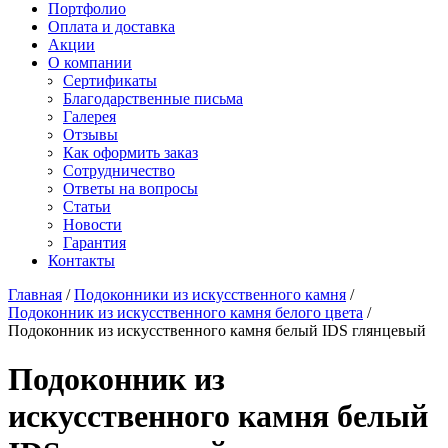
Старон
Портфолио
СмартКварц
Ханекс
Оплата и доставка
Цезарьстоун
Акрилика
Акции
Радианз
Кориан
О компании
Викостон
Монтелли
Сертификаты
Технистон
Тристоун
Благодарственные письма
Камбрия
Галерея
Плазастон
Отзывы
Как оформить заказ
Сотрудничество
Ответы на вопросы
Статьи
Новости
Гарантия
Контакты
Главная
/
Подоконники из искусственного камня
/
Подоконник из искусственного камня белого цвета
/
Подоконник из искусственного камня белый IDS глянцевый
Подоконник из
искусственного камня белый