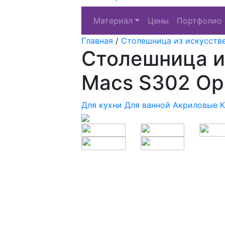
Материал
Цены
Портфолио
Главная
/
Столешница из искусств
Столешница из
Macs S302 Op
Для кухни
Для ванной
Акриловые