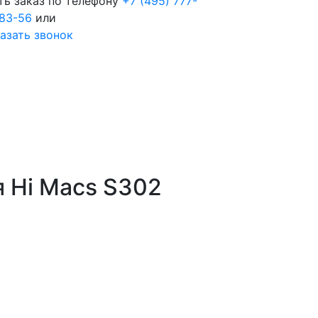
ть заказ по телефону
+7 (495) 777-
83-56
или
азать звонок
я Hi Macs S302