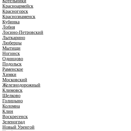
Котельники
Красноармейск
Красногорск
Краснознаменск
Кубинка
Лобня
Лосино-Петровский
Лыткарино
Люберцы
Мытищи
Ногинск
Одинцово
Подольск
Раменское
Химки
Московский
Железнодорожный
Климовск
Щелково
Голицыно
Коломна
Клин
Воскресенск
Зеленоград
Новый Уренгой