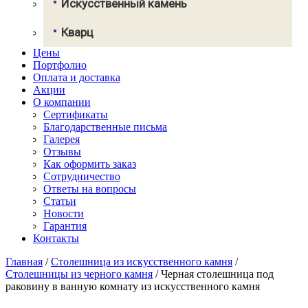
Искусственный камень
Грандекс
Кварц
NeoMarm
Хай-макс
Цены
Авант Кварц
Старон
Портфолио
СмартКварц
Ханекс
Оплата и доставка
Цезарьстоун
Акрилика
Акции
Радианз
Кориан
О компании
Викостон
Монтелли
Сертификаты
Технистон
Тристоун
Благодарственные письма
Камбрия
Галерея
Плазастон
Отзывы
Как оформить заказ
Сотрудничество
Ответы на вопросы
Статьи
Новости
Гарантия
Контакты
Главная
/
Столешница из искусственного камня
/
Столешницы из черного камня
/
Черная столешница под
раковину в ванную комнату из искусственного камня