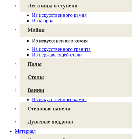
Vicostone
Лестницы и ступени
Plaza Stone
Caesarstone
Из искусственного камня
Cambria
Из кварца
Technistone
Avant Quartz
Мойки
Smartquartz
Из искусственного камня
Для кухни
Из искусственного гранита
Для ванной
Из нержавеющей стали
Полы
Столы
Ванны
Из искусственного камня
Стеновые панели
Душевые поддоны
Материал